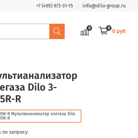
+7 (495) 973-31-15
info@dilo-group.ru
0
0
0 руб
ультианализатор
егаза Dilo 3-
5R-R
35R-R Мультианализатор элегаза Dilo
35R-R
 по запросу