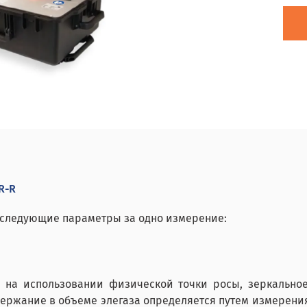
R-R
следующие параметры за одно измерение:
н на использовании физической точки росы, зеркально
ржание в объеме элегаза определяется путем измерения