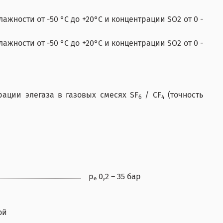
жности от -50 °C до +20°C и концентрации SO2 от 0 -
жности от -50 °C до +20°C и концентрации SO2 от 0 -
ации элегаза в газовых смесях SF
/ CF
(точность
6
4
pₑ 0,2 – 35 бар
ой