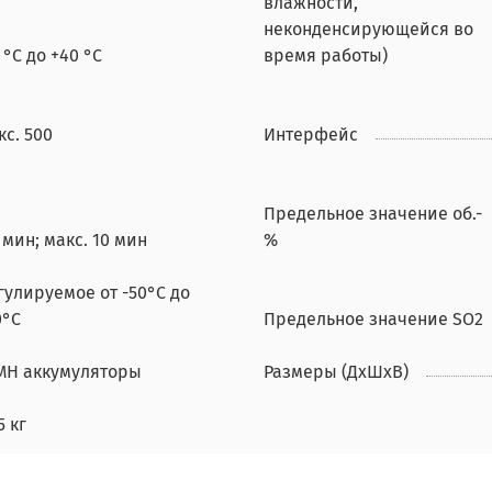
влажности,
неконденсирующейся во
 °C до +40 °C
время работы)
кс. 500
Интерфейс
Предельное значение об.-
7 мин; макс. 10 мин
%
гулируемое от -50°C до
0°C
Предельное значение SO2
MH аккумуляторы
Размеры (ДхШхВ)
5 кг