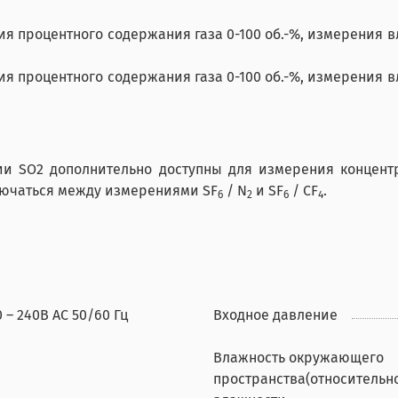
 процентного содержания газа 0-100 об.-%, измерения вла
 процентного содержания газа 0-100 об.-%, измерения вла
ии SO2 дополнительно доступны для измерения концентр
ключаться между измерениями SF
/ N
и SF
/ CF
.
6
2
6
4
0 – 240В AC 50/60 Гц
Входное давление
Влажность окружающего
пространства(относительн