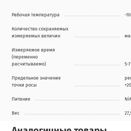
Рабочая температура
-10
Количество сохраняемых
измеряемых величин
ма
Измеряемое время
(переменно
расчитываемо)
5-
Предельное значение
ре
точки росы
+2
Питание
Ni
Вес
27,
Аналогичные товары