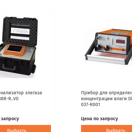
нализатор элегаза
Прибор для определе
38R-R..V0
концентрации влаги Di
037-R001
 запросу
Цена по запросу
Выбрать
Выбрать