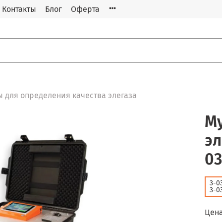
Контакты
Блог
Оферта
 для определения качества элегаза
М
эл
03
3-0
3-0
Цена