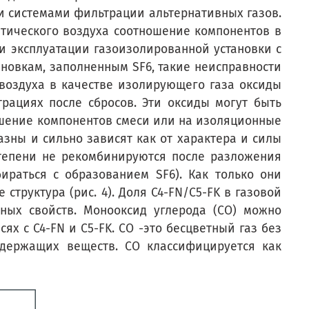
и системами фильтрации альтернативных газов.
етического воздуха соотношение компонентов в
и эксплуатации газоизолированной установки с
ановкам, заполненным SF6, такие неисправности
 воздуха в качестве изолирующего газа оксиды
рациях после сбросов. Эти оксиды могут быть
шение компонентов смеси или на изоляционные
азны и сильно зависят как от характера и силы
 степени не рекомбинируются после разложения
ираться с образованием SF6). Как только они
структура (рис. 4). Доля C4-FN/C5-FK в газовой
ных свойств. Монооксид углерода (CO) можно
х с C4-FN и C5-FK. CO -это бесцветный газ без
одержащих веществ. CO классифицируется как