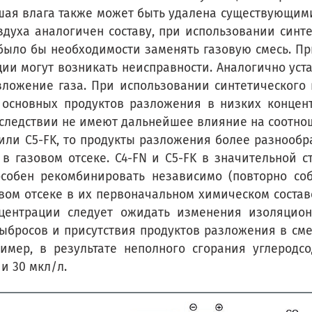
шая влага также может быть удалена существующим
духа аналогичен составу, при использовании синт
было бы необходимости заменять газовую смесь. Пр
ии могут возникать неисправности. Аналогично уст
зложение газа. При использовании синтетического
е основных продуктов разложения в низких концент
следствии не имеют дальнейшее влияние на соотно
N или C5-FK, то продукты разложения более разнообр
 в газовом отсеке. C4-FN и C5-FK в значительной
собен рекомбинировать независимо (повторно соб
ом отсеке в их первоначальном химическом составе 
центрации следует ожидать изменения изоляцион
бросов и присутствия продуктов разложения в смеся
ример, в результате неполного сгорания углеродс
и 30 мкл/л.