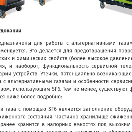
удовании
дназначены для работы с альтернативными газам
омендуется. Это делается для предотвращения повр
ких и химических свойств (более высокое давление,
ия, и наоборот, функциональность сервисной тел
арии устройств. Утечки, потенциально возникающие в
та с альтернативными газами и особенности сервис
газом, использующим SF6. Тем не менее, существуют
ся ниже более подробно:
й газа с помощью SF6 является заполнение обору
иженного состояния. Частично хранилище сжиженног
заранее хранится в напорных емкостях под высоким