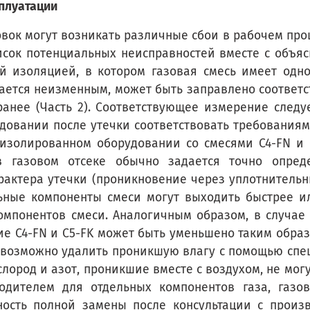
сплуатации
вок могут возникать различные сбои в рабочем про
исок потенциальных неисправностей вместе с объ
й изоляцией, в котором газовая смесь имеет одно
тается неизменным, может быть заправлено соответ
анее (Часть 2). Соответствующее измерение следуе
довании после утечки соответствовать требованиям
изолированном оборудовании со смесями C4-FN и C5
в газовом отсеке обычно задается точно опред
арактера утечки (проникновение через уплотнител
льные компоненты смеси могут выходить быстрее ил
компонентов смеси. Аналогичным образом, в случае
ние C4-FN и C5-FK может быть уменьшено таким обра
е возможно удалить проникшую влагу с помощью спе
слород и азот, проникшие вместе с воздухом, не мог
одителем для отдельных компонентов газа, газо
ность полной замены после консультации с произв